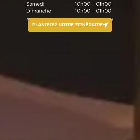
Samedi
10h00 – 01h00
Dimanche
10h00 – 01h00
Burg. Frans Cortenraadstraat 12, Gronsveld
PLANIFIEZ VOTRE ITINÉRAIRE