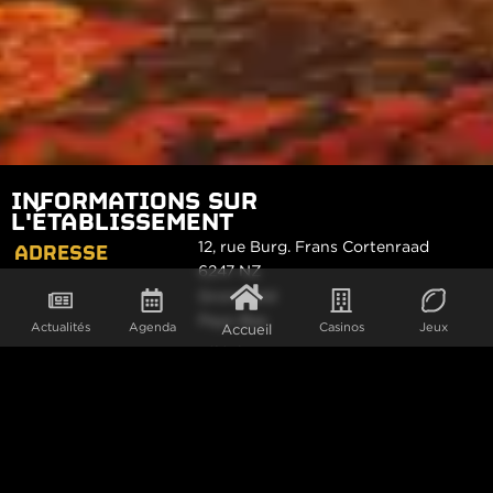
INFORMATIONS SUR
L'ÉTABLISSEMENT
12, rue Burg. Frans Cortenraad
ADRESSE
6247 NZ
Gronsveld
Pays-Bas
Actualités
Agenda
Casinos
Jeux
Accueil
Téléphone :
043-2070058
CONTACT
E-mail :
info@fairplay.nl
CARACTÉRISTIQUES
Accès à partir de 18 ans
Entrée gratuite
Jouer avec une carte de