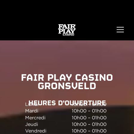
FAIR PLAY CASINO
GRONSVELD
HEURES D'OUVERTURE
Lundi
10h00 – 01h00
Mardi
10h00 – 01h00
Mercredi
10h00 – 01h00
Jeudi
10h00 – 01h00
Vendredi
10h00 – 01h00