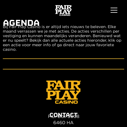
AGENDA
Bij Fair Play Casino is er altijd iets nieuws te beleven. Elke
maand verrassen we je met acties. De acties verschillen per
vestiging en kunnen maandelijks veranderen. Benieuwd wat
er nu speelt? Bekijk dan alle actuele acties hieronder, klik op
een actie voor meer info of ga direct naar jouw favoriete
casino.
CONTACT
P.O. Box 3008
6460 HA