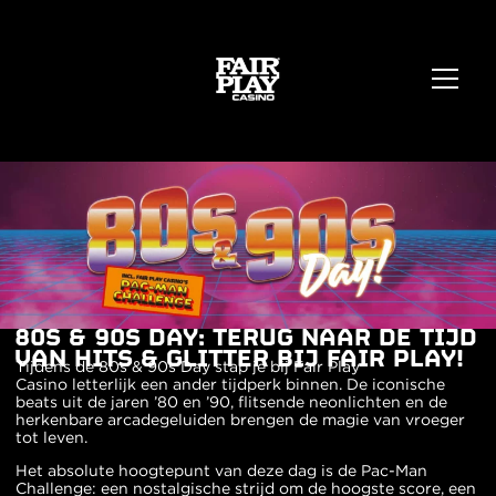
80S & 90S DAY: TERUG NAAR DE TIJD
VAN HITS & GLITTER BIJ FAIR PLAY!
Tijdens de 80s & 90s Day stap je bij
Fair Play
Casino
letterlijk een ander tijdperk binnen. De iconische
beats uit de jaren ’80 en ’90, flitsende neonlichten en de
herkenbare arcadegeluiden brengen de magie van vroeger
tot leven.
Het absolute hoogtepunt van deze dag is de Pac-Man
Challenge: een nostalgische strijd om de hoogste score, een