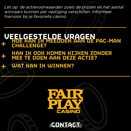
Let op: de actievoorwaarden zoals de prijzen en het aantal
winnaars kunnen per vestiging verschillen. Informeer
hiervoor bij je favoriete casino.
VEELGESTELDE VRAGEN
HOE KAN IK MEEDOEN AAN DE PAC-MAN
CHALLENGE?
KAN IK OOK KOMEN KIJKEN ZONDER
MEE TE DOEN AAN DEZE ACTIE?
WAT KAN IK WINNEN?
CONTACT
Postbus 3008