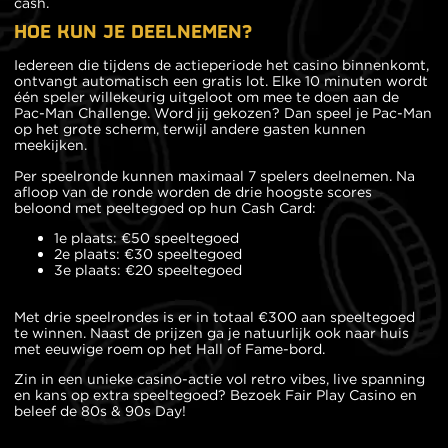
cash.
HOE KUN JE DEELNEMEN?
Iedereen die tijdens de actieperiode het casino binnenkomt,
ontvangt automatisch een gratis lot. Elke 10 minuten wordt
één speler willekeurig uitgeloot om mee te doen aan de
Pac-Man Challenge. Word jij gekozen? Dan speel je Pac-Man
op het grote scherm, terwijl andere gasten kunnen
meekijken.
Per speelronde kunnen maximaal 7 spelers deelnemen. Na
afloop van de ronde worden de drie hoogste scores
beloond met peeltegoed op hun Cash Card:
1e plaats: €50 speeltegoed
2e plaats: €30 speeltegoed
3e plaats: €20 speeltegoed
Met drie speelrondes is er in totaal €300 aan speeltegoed
te winnen. Naast de prijzen ga je natuurlijk ook naar huis
met eeuwige roem op het Hall of Fame-bord.
Zin in een unieke casino-actie vol retro vibes, live spanning
en kans op extra speeltegoed? Bezoek Fair Play Casino en
beleef de 80s & 90s Day!