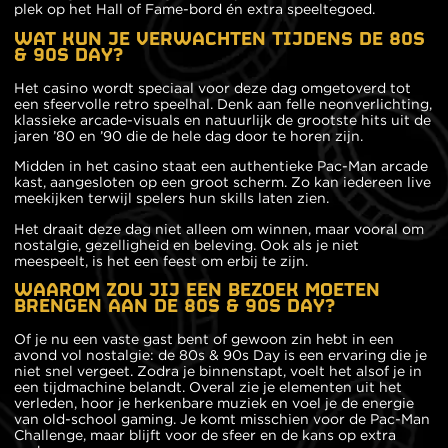
plek op het Hall of Fame-bord én extra speeltegoed.
WAT KUN JE VERWACHTEN TIJDENS DE 80S
& 90S DAY?
Het casino wordt speciaal voor deze dag omgetoverd tot
een sfeervolle retro speelhal. Denk aan felle neonverlichting,
klassieke arcade-visuals en natuurlijk de grootste hits uit de
jaren ’80 en ’90 die de hele dag door te horen zijn.
Midden in het casino staat een authentieke Pac-Man arcade
kast, aangesloten op een groot scherm. Zo kan iedereen live
meekijken terwijl spelers hun skills laten zien.
Het draait deze dag niet alleen om winnen, maar vooral om
nostalgie, gezelligheid en beleving. Ook als je niet
meespeelt, is het een feest om erbij te zijn.
WAAROM ZOU JIJ EEN BEZOEK MOETEN
BRENGEN AAN DE 80S & 90S DAY?
Of je nu een vaste gast bent of gewoon zin hebt in een
avond vol nostalgie: de 80s & 90s Day is een ervaring die je
niet snel vergeet. Zodra je binnenstapt, voelt het alsof je in
een tijdmachine belandt. Overal zie je elementen uit het
verleden, hoor je herkenbare muziek en voel je de energie
van old-school gaming. Je komt misschien voor de Pac-Man
Challenge, maar blijft voor de sfeer en de kans op extra