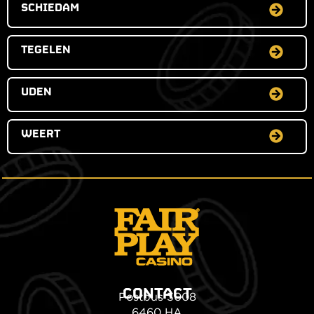
SCHIEDAM
TEGELEN
UDEN
WEERT
CONTACT
Postbus 3008
6460 HA