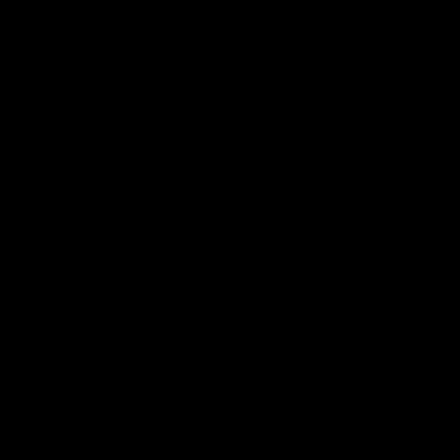
LAATSTE NIEUWS
ONTDEK ALLES