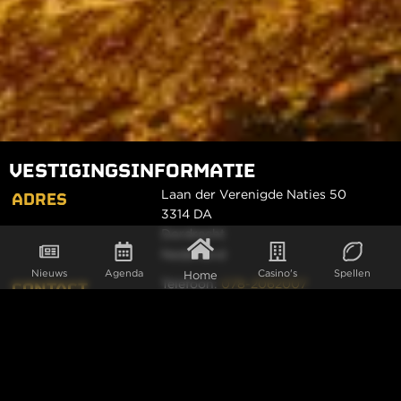
VESTIGINGSINFORMATIE
Laan der Verenigde Naties 50
ADRES
3314 DA
Dordrecht
Nederland
Nieuws
Agenda
Casino's
Spellen
Home
Telefoon:
078-2062007
CONTACT
E-Mail:
info@fairplay.nl
KENMERKEN
Toegang vanaf 18 jaar
Gratis entree
Cash Card Play