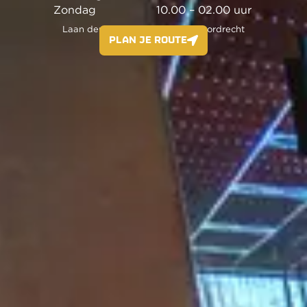
Zondag
10.00 – 02.00 uur
Laan der Verenigde Naties 50, Dordrecht
PLAN JE ROUTE