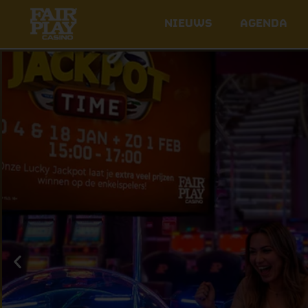
NIEUWS
AGENDA