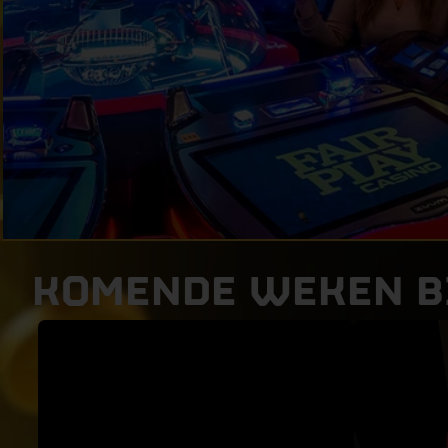
CASH OF CAS
CASH OF CAS
CASH OF CAS
BEN JE JAR
BEN JE JAR
BEN JE JAR
ALTIJD
ALTIJD
ALTIJD
KOMENDE WEKEN BI
IETS TE BELE
WIJ TRAKTER
IETS TE BELE
WIJ TRAKTER
IETS TE BELE
WIJ TRAKTER
JIJ KIE
JIJ KIE
JIJ KIE
CHECK 
CHECK 
CHECK 
LE
LE
LE