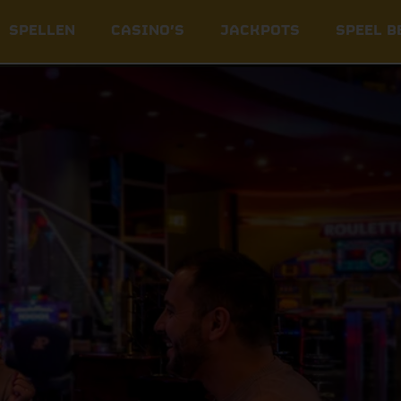
SPELLEN
CASINO’S
JACKPOTS
SPEEL 