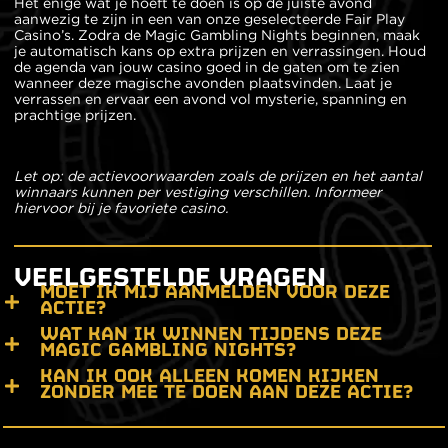
Het enige wat je hoeft te doen is op de juiste avond
aanwezig te zijn in een van onze geselecteerde Fair Play
Casino’s. Zodra de Magic Gambling Nights beginnen, maak
je automatisch kans op extra prijzen en verrassingen. Houd
de agenda van jouw casino goed in de gaten om te zien
wanneer deze magische avonden plaatsvinden. Laat je
verrassen en ervaar een avond vol mysterie, spanning en
prachtige prijzen.
Let op: de actievoorwaarden zoals de prijzen en het aantal
winnaars kunnen per vestiging verschillen. Informeer
hiervoor bij je favoriete casino.
VEELGESTELDE VRAGEN
MOET IK MIJ AANMELDEN VOOR DEZE
ACTIE?
WAT KAN IK WINNEN TIJDENS DEZE
MAGIC GAMBLING NIGHTS?
KAN IK OOK ALLEEN KOMEN KIJKEN
ZONDER MEE TE DOEN AAN DEZE ACTIE?