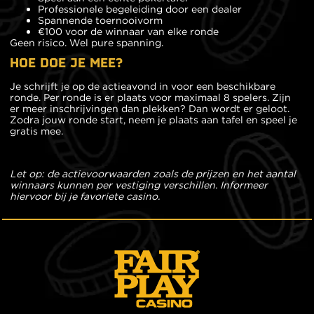
Professionele begeleiding door een dealer
Spannende toernooivorm
€100 voor de winnaar van elke ronde
Geen risico. Wel pure spanning.
HOE DOE JE MEE?
Je schrijft je op de actieavond in voor een beschikbare
ronde. Per ronde is er plaats voor maximaal 8 spelers. Zijn
er meer inschrijvingen dan plekken? Dan wordt er geloot.
Zodra jouw ronde start, neem je plaats aan tafel en speel je
gratis mee.
Let op: de actievoorwaarden zoals de prijzen en het aantal
winnaars kunnen per vestiging verschillen. Informeer
hiervoor bij je favoriete casino.