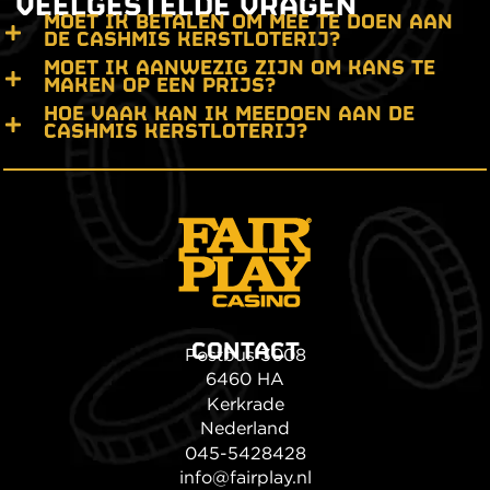
VEELGESTELDE VRAGEN
MOET IK BETALEN OM MEE TE DOEN AAN
DE CASHMIS KERSTLOTERIJ?
MOET IK AANWEZIG ZIJN OM KANS TE
MAKEN OP EEN PRIJS?
HOE VAAK KAN IK MEEDOEN AAN DE
CASHMIS KERSTLOTERIJ?
CONTACT
Postbus 3008
6460 HA
Kerkrade
Nederland
045-5428428
info@fairplay.nl