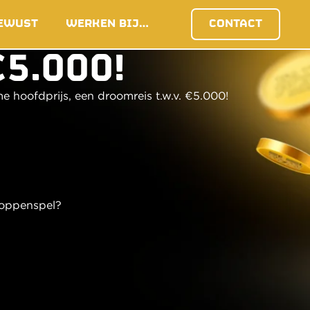
BEWUST
WERKEN BIJ…
CONTACT
5.000!
me hoofdprijs, een droomreis t.w.v. €5.000!
eloppenspel?