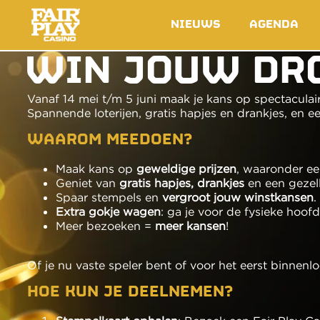
NIEUWS
AGENDA
WIN JOUW DROO
Vanaf 14 mei t/m 5 juni maak je kans op spectaculair
Spannende loterijen, gratis hapjes en drankjes, en 
WAAROM MEEDOEN?
Maak kans op
geweldige prijzen
, waaronder ee
Geniet van
gratis hapjes, drankjes
en een gezell
Spaar stempels en
vergroot jouw winstkansen
.
Extra gokje wagen
: ga je voor de fysieke hoof
Meer bezoeken =
meer kansen
!
Of je nu vaste speler bent of voor het eerst binnenl
HOE KUN JE DEELNEMEN?