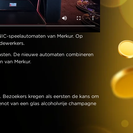
ONIC-speelautomaten van Merkur. Op
dewerkers.
 gasten. De nieuwe automaten combineren
n van Merkur.
. Bezoekers kregen als eersten de kans om
enot van een glas alcoholvrije champagne