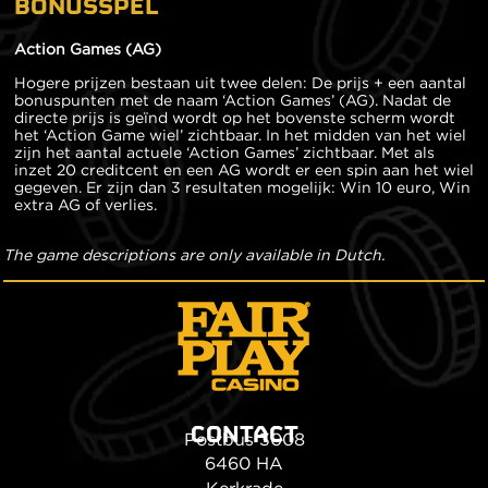
BONUSSPEL
Action Games (AG)
Hogere prijzen bestaan uit twee delen: De prijs + een aantal
bonuspunten met de naam ‘Action Games’ (AG). Nadat de
directe prijs is geïnd wordt op het bovenste scherm wordt
het ‘Action Game wiel’ zichtbaar. In het midden van het wiel
zijn het aantal actuele ‘Action Games’ zichtbaar. Met als
inzet 20 creditcent en een AG wordt er een spin aan het wiel
gegeven. Er zijn dan 3 resultaten mogelijk: Win 10 euro, Win
extra AG of verlies.
The game descriptions are only available in Dutch.
CONTACT
Postbus 3008
6460 HA
Kerkrade