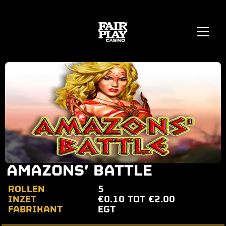
AMAZONS’ BATTLE
ROLLEN
5
INZET
€0.10 TOT €2.00
FABRIKANT
EGT