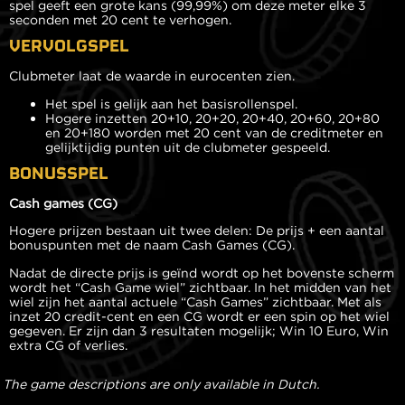
spel geeft een grote kans (99,99%) om deze meter elke 3
seconden met 20 cent te verhogen.
VERVOLGSPEL
Clubmeter laat de waarde in eurocenten zien.
Het spel is gelijk aan het basisrollenspel.
Hogere inzetten 20+10, 20+20, 20+40, 20+60, 20+80
en 20+180 worden met 20 cent van de creditmeter en
gelijktijdig punten uit de clubmeter gespeeld.
BONUSSPEL
Cash games (CG
)
Hogere prijzen bestaan uit twee delen: De prijs + een aantal
bonuspunten met de naam Cash Games (CG).
Nadat de directe prijs is geïnd wordt op het bovenste scherm
wordt het “Cash Game wiel” zichtbaar. In het midden van het
wiel zijn het aantal actuele “Cash Games” zichtbaar. Met als
inzet 20 credit-cent en een CG wordt er een spin op het wiel
gegeven. Er zijn dan 3 resultaten mogelijk; Win 10 Euro, Win
extra CG of verlies.
The game descriptions are only available in Dutch.