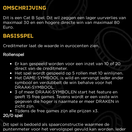
OMSCHRIJVING
Dit is een Cat B Spel. Dit wil zeggen een lager uurverlies van
maximaal 30 en een hogere directe win van maximaal 80
Euro.
BASISSPEL
Creditmeter laat de waarde in eurocenten zien.
Rollenspel
Er kan gespeeld worden voor een inzet van 10 of 20
direct van de creditmeter.
Het spel wordt gespeeld op 5 rollen met 10 winlijnen.
Het DAME-SYMBOOL is wild en vervangt ieder ander
symbool en verdubbelt de win behalve voor het
DRAAK-SYMBOOL.
3 of meer DRAAK-SYMBOLEN start het feature en
geeft 15 free games. Tevens wordt er een vaste win
gegeven die hoger is naarmate er meer DRAKEN in
zicht zijn.
Tijdens de free games zijn alle prijzen x3.
20/0 spel
Dit spel is bedoeld als spaarconstructie waarmee de
puntenmeter voor het vervolgspel gevuld kan worden. Ieder