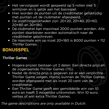
Het vervolgspel wordt gespeeld op 5 rollen met 5
winlijnen en is gelijk aan het basisspel.
Hier worden de punten uit de creditmeter gelijktijdig
met punten uit de clubmeter afgespeeld.
De inzetmogelijkheden zijn: 20+20, 20+40, 20+60,
20+80 en 20+180.
De clubmeter kan maximaal 2000 punten worden. Alle
punten daarboven worden automatisch naar de
creditmeter geschreven.
De maximale win op inzet 20+180 is 8000 punten + 112
Thriller Games.
BONUSSPEL
Thriller Games
Hogere prijzen bestaan uit 2 delen: Een directe prijs en
de zogenaamde Thriller Games (TG).
Nadat de directe prijs is gegeven zal er een verplichte
Thriller Game volgen. Hierbij kunnen de Thriller Games
worden afgespeeld met als inzet 20 cent van de
creditmeter.
Een Thriller Game geeft een gemiddelde win van 10
euro en heeft 3 mogelijke uitkomsten. Win 10 euro,
verlies of win extra Thriller Games.
The game descriptions are only available in Dutch.