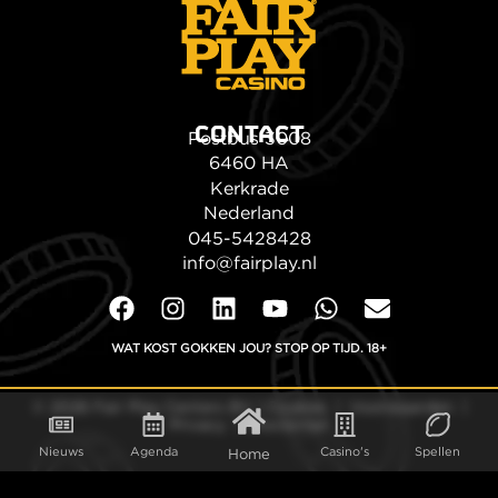
CONTACT
Postbus 3008
6460 HA
Kerkrade
Nederland
045-5428428
info@fairplay.nl
WAT KOST GOKKEN JOU? STOP OP TIJD. 18+
© 2026 Fair Play Centers BV |
Cookies
|
Voorwaarden
|
Privacy
|
Disclaimer
Nieuws
Agenda
Casino's
Spellen
Home