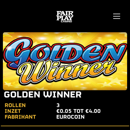
GOLDEN WINNER
ROLLEN
3
INZET
€0.05 TOT €4.00
FABRIKANT
EUROCOIN