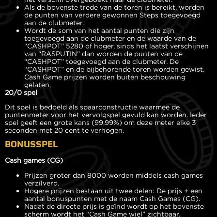
Als de bovenste trede van de toren is bereikt, worden
de punten van verdere gewonnen Steps toegevoegd
aan de clubmeter.
Wordt de som van het aantal punten die zijn
toegevoegd aan de clubmeter en de waarde van de
“CASHPOT” 5280 of hoger, sinds het laatst verschijnen
van “RASPUTIN” dan worden de punten van de
“CASHPOT” toegevoegd aan de clubmeter. De
“CASHPOT” en de bijbehorende toren worden gewist.
Cash Game prijzen worden buiten beschouwing
gelaten.
20/0 spel
Dit spel is bedoeld als spaarconstructie waarmee de
puntenmeter voor het vervolgspel gevuld kan worden. Ieder
spel geeft een grote kans (99,99%) om deze meter elke 3
seconden met 20 cent te verhogen.
BONUSSPEL
Cash games (CG)
Prijzen groter dan 8000 worden middels cash games
verzilverd.
Hogere prijzen bestaan uit twee delen: De prijs + een
aantal bonuspunten met de naam Cash Games (CG).
Nadat de directe prijs is geïnd wordt op het bovenste
scherm wordt het “Cash Game wiel” zichtbaar.