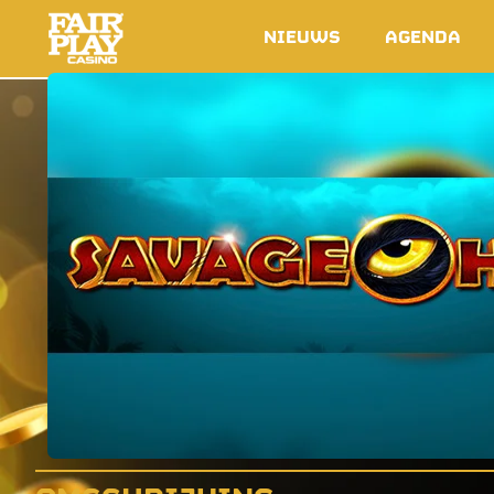
NIEUWS
AGENDA