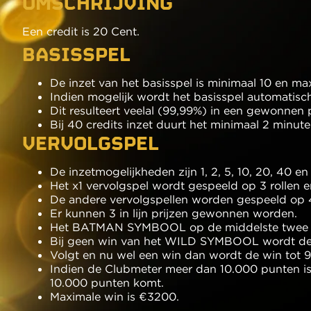
OMSCHRIJVING
Een credit is 20 Cent.
BASISSPEL
De inzet van het basisspel is minimaal 10 en ma
Indien mogelijk wordt het basisspel automatisc
Dit resulteert veelal (99,99%) in een gewonnen
Bij 40 credits inzet duurt het minimaal 2 minut
VERVOLGSPEL
De inzetmogelijkheden zijn 1, 2, 5, 10, 20, 40 en
Het x1 vervolgspel wordt gespeeld op 3 rollen en
De andere vervolgspellen worden gespeeld op 4 
Er kunnen 3 in lijn prijzen gewonnen worden.
Het BATMAN SYMBOOL op de middelste twee rol
Bij geen win van het WILD SYMBOOL wordt de
Volgt en nu wel een win dan wordt de win tot 
Indien de Clubmeter meer dan 10.000 punten is
10.000 punten komt.
Maximale win is €3200.