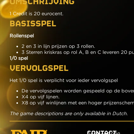
OMSCHRIJVING
1 Credit is 20 eurocent.
BASISSPEL
Rollenspel
2 en 3 in lijn prijzen op 3 rollen.
3 Sterren kriskras op rol A, B en C leveren 20 p
1/0 spel
VERVOLGSPEL
Het 1/0 spel is verplicht voor ieder vervolgspel
De vervolgspelen worden gespeeld op de bovenst
X4 op vijf lijnen.
X8 op vijf winlijnen met een hoger prijzenschem
The game descriptions are only available in Dutch.
CONTACT